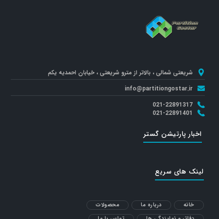
شریعتی شمالی ، بالاتر از مترو شریعتی ، خیابان احمدیه یکم
info@partitiongostar.ir
021-22891317
021-22891401
اخبار پارتیشن گستر
لینک های سریع
خانه
درباره ما
محصولات
دفاتر و نمایندگی ها
تماس با ما