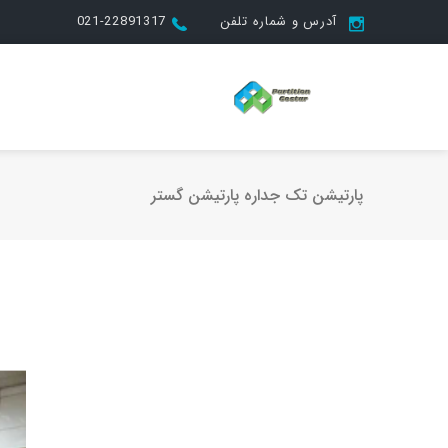
آدرس و شماره تلفن
021-22891317
پارتیشن تک جداره پارتیشن گستر