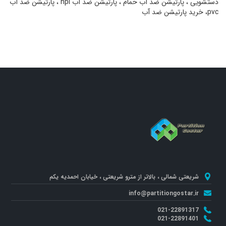
دستشویی ، پارتیشن ضد آب حمام ، پارتیشن ضد آب hpl ، پارتیشن ضد آب
pvc، خرید پارتیشن ضد آب
شریعتی شمالی ، بالاتر از مترو شریعتی ، خیابان احمدیه یکم
info@partitiongostar.ir
021-22891317
021-22891401